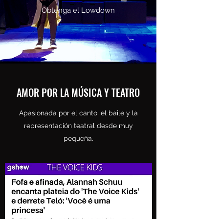
Obtenga el Lowdown
AMOR POR LA MÚSICA Y TEATRO
Apasionada por el canto, el baile y la
representación teatral desde muy
pequeña.